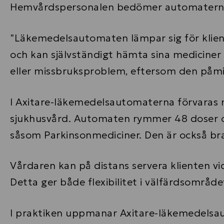
Hemvårdspersonalen bedömer automaternas 
"Läkemedelsautomaten lämpar sig för kliente
och kan självständigt hämta sina medicine
eller missbruksproblem, eftersom den påmin
I Axitare-läkemedelsautomaterna förvaras 
sjukhusvård. Automaten rymmer 48 doser och 
såsom Parkinsonmediciner. Den är också bra
Vårdaren kan på distans servera klienten vi
Detta ger både flexibilitet i välfärdsområ
I praktiken uppmanar Axitare-läkemedelsaut