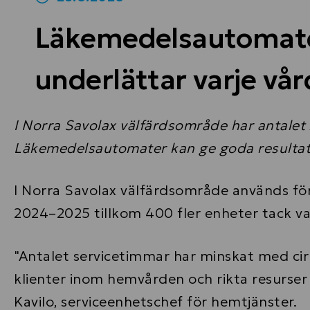
Läkemedelsautomater
underlättar varje vå
I Norra Savolax välfärdsområde har antale
Läkemedelsautomater kan ge goda resultat s
I Norra Savolax välfärdsområde används fö
2024–2025 tillkom 400 fler enheter tack var
"Antalet servicetimmar har minskat med ci
klienter inom hemvården och rikta resurser 
Kavilo, serviceenhetschef för hemtjänster.