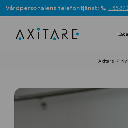
Vård
personalens
telefontjänst
:
+35840
Läk
Axitare
/
Ny