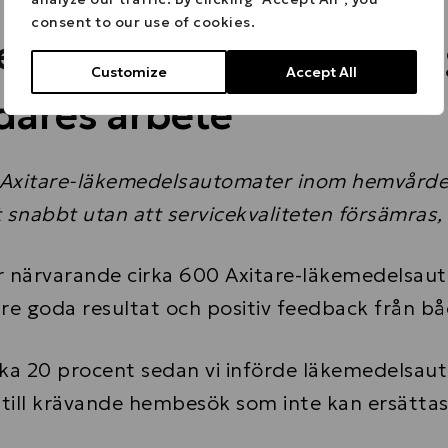
consent to our use of cookies.
 stöder ett självständi
Customize
Accept All
rdares arbete
t Axitare-läkemedelsautomater inom hemvården
nabbt utan att servicekvaliteten försämras, 
r närvarande cirka 600 Axitare-läkemedelsau
e goda resultat och positiv feedback från båd
rka 20 procent sedan vi införde läkemedelsau
till krävande hembesök som inte kan ersättas a