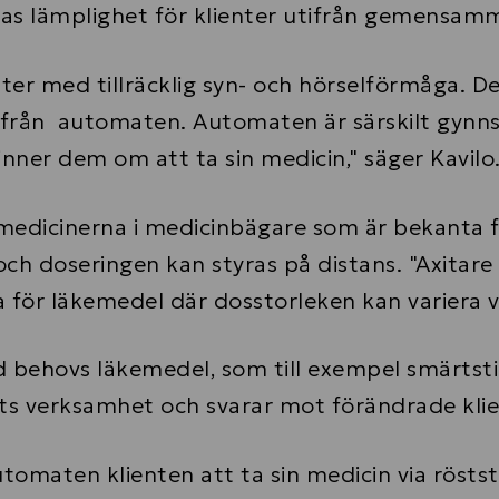
lämplighet för klienter utifrån gemensamma 
r med tillräcklig syn- och hörselförmåga. De 
r från automaten. Automaten är särskilt gynn
ner dem om att ta sin medicin," säger Kavilo
medicinerna i medicinbägare som är bekanta 
doseringen kan styras på distans. "Axitare lä
 för läkemedel där dosstorleken kan variera v
d behovs läkemedel, som till exempel smärtstil
dets verksamhet och svarar mot förändrade kli
omaten klienten att ta sin medicin via röstst