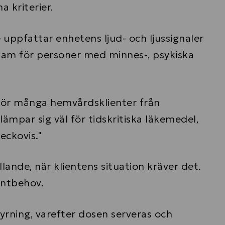
kriterier.
uppfattar enhetens ljud- och ljussignaler
sam för personer med minnes-, psykiska
.
för många hemvårdsklienter från
mpar sig väl för tidskritiska läkemedel,
eckovis."
lande, när klientens situation kräver det.
entbehov.
yrning, varefter dosen serveras och