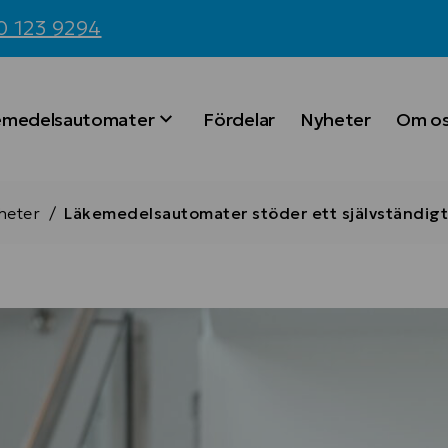
 123 9294
emedelsautomater
Fördelar
Nyheter
Om o
heter
/
Läkemedelsautomater stöder ett självständigt 